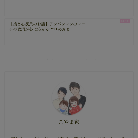
【娘と心疾患のお話】アンパンマンのマー
チの歌詞が心に沁みる #21のおま...
こやま家