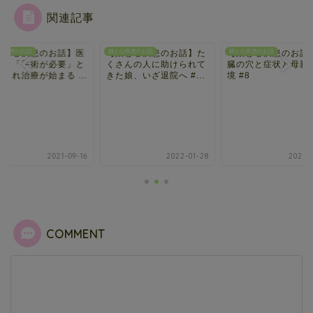
関連記事
娘と心疾患のお話】た
心疾患のお話
【娘と心疾患のお話】心
娘と心疾患のお話
【娘と心疾患のお話
娘と心疾患のお話
さんの人に助けられて
臓の穴と症状と母親の心
師から「手術が必要
娘、いざ退院へ #...
境 #8
告げられ治療が始まる 
2022-01-28
2021-09-12
2021-0
COMMENT