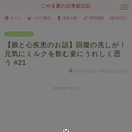
こやま家の日常絵日記
ホーム
ブログ案内
登場人物
WEB連載
絵日記
娘と心疾患のお話
【娘と心疾患のお話】回復の兆しが！
元気にミルクを飲む姿にうれしく思
う #21
2022-01-23
/
2022-11-15
スポンサーリンク