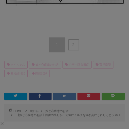
1
2
さくちゃん
娘と心疾患のお話
心室中隔欠損症
育児日記
育児絵日記
闘病記録
HOME
絵日記
娘と心疾患のお話
【娘と心疾患のお話】回復の兆しが！元気にミルクを飲む姿にうれしく思う #21