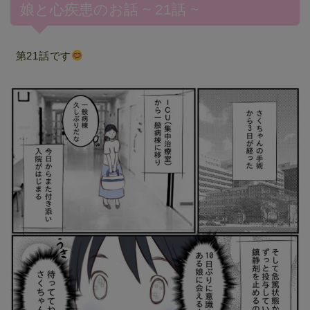
娘と心疾患のお話 ~ 21話 ~
第21話です