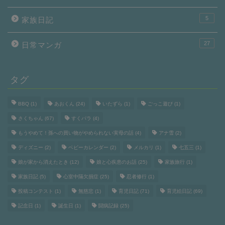
5
家族日記
27
日常マンガ
タグ
BBQ
(1)
あおくん
(24)
いたずら
(1)
ごっこ遊び
(1)
さくちゃん
(67)
すくパラ
(4)
もうやめて！孫への買い物がやめられない実母の話
(4)
アナ雪
(2)
ディズニー
(2)
ベビーカレンダー
(2)
メルカリ
(1)
七五三
(1)
娘が家から消えたとき
(12)
娘と心疾患のお話
(25)
家族旅行
(1)
家族日記
(5)
心室中隔欠損症
(25)
忍者修行
(1)
投稿コンテスト
(1)
無慈悲
(1)
育児日記
(71)
育児絵日記
(69)
記念日
(1)
誕生日
(1)
闘病記録
(25)