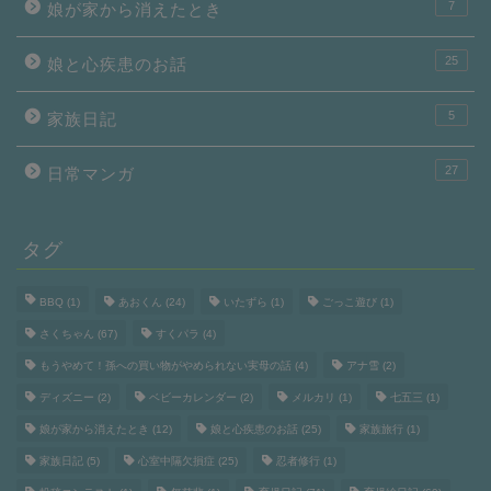
7
娘が家から消えたとき
25
娘と心疾患のお話
5
家族日記
27
日常マンガ
タグ
BBQ
(1)
あおくん
(24)
いたずら
(1)
ごっこ遊び
(1)
さくちゃん
(67)
すくパラ
(4)
もうやめて！孫への買い物がやめられない実母の話
(4)
アナ雪
(2)
ディズニー
(2)
ベビーカレンダー
(2)
メルカリ
(1)
七五三
(1)
娘が家から消えたとき
(12)
娘と心疾患のお話
(25)
家族旅行
(1)
家族日記
(5)
心室中隔欠損症
(25)
忍者修行
(1)