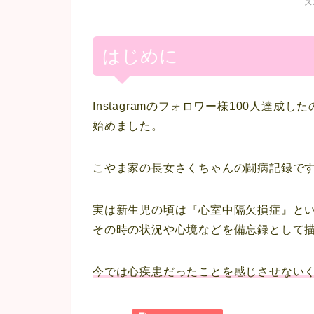
ス
はじめに
Instagramのフォロワー様100人達
始めました。
こやま家の長女さくちゃんの闘病記録で
実は新生児の頃は『
心室中隔欠損症
』と
その時の状況や心境などを備忘録として
今では心疾患だったことを感じさせない