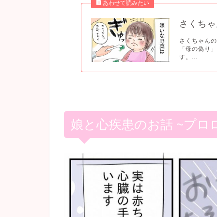
さくちゃ
さくちゃんの
「母の偽り」
す。...
娘と心疾患のお話 ~プロ