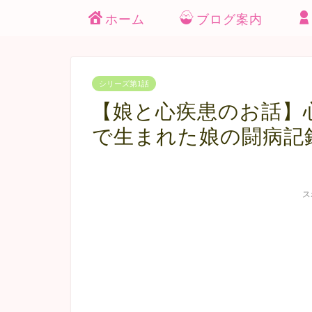
ホーム
ブログ案内
シリーズ第1話
【娘と心疾患のお話】
で生まれた娘の闘病記録
ス