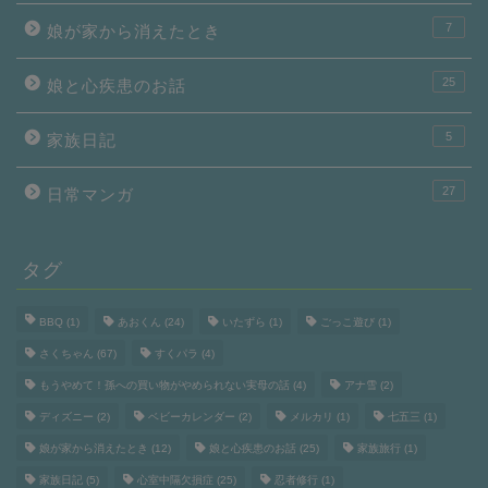
7
娘が家から消えたとき
25
娘と心疾患のお話
5
家族日記
27
日常マンガ
タグ
BBQ
(1)
あおくん
(24)
いたずら
(1)
ごっこ遊び
(1)
さくちゃん
(67)
すくパラ
(4)
もうやめて！孫への買い物がやめられない実母の話
(4)
アナ雪
(2)
ディズニー
(2)
ベビーカレンダー
(2)
メルカリ
(1)
七五三
(1)
娘が家から消えたとき
(12)
娘と心疾患のお話
(25)
家族旅行
(1)
家族日記
(5)
心室中隔欠損症
(25)
忍者修行
(1)