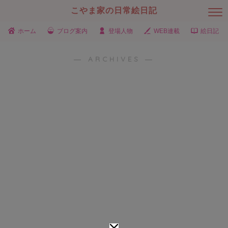
こやま家の日常絵日記
ホーム
ブログ案内
登場人物
WEB連載
絵日記
― ARCHIVES ―