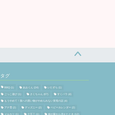
タグ
BBQ
(1)
あおくん
(24)
いたずら
(1)
ごっこ遊び
(1)
さくちゃん
(67)
すくパラ
(4)
もうやめて！孫への買い物がやめられない実母の話
(4)
アナ雪
(2)
ディズニー
(2)
ベビーカレンダー
(2)
メルカリ
(1)
七五三
(1)
娘が家から消えたとき
(12)