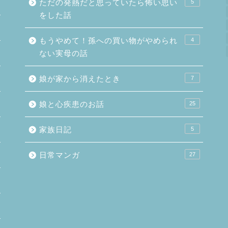
ただの発熱だと思っていたら怖い思い
5
をした話
もうやめて！孫への買い物がやめられ
4
ない実母の話
娘が家から消えたとき
7
娘と心疾患のお話
25
家族日記
5
日常マンガ
27