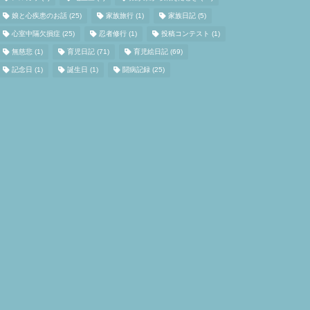
娘と心疾患のお話
(25)
家族旅行
(1)
家族日記
(5)
心室中隔欠損症
(25)
忍者修行
(1)
投稿コンテスト
(1)
無慈悲
(1)
育児日記
(71)
育児絵日記
(69)
記念日
(1)
誕生日
(1)
闘病記録
(25)