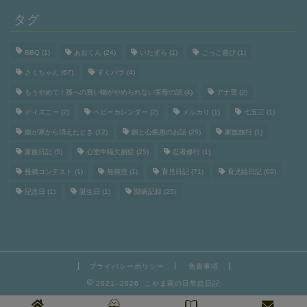
タグ
BBQ
(1)
あおくん
(24)
いたずら
(1)
ごっこ遊び
(1)
さくちゃん
(67)
すくパラ
(4)
もうやめて！孫への買い物がやめられない実母の話
(4)
アナ雪
(2)
ディズニー
(2)
ベビーカレンダー
(2)
メルカリ
(1)
七五三
(1)
娘が家から消えたとき
(12)
娘と心疾患のお話
(25)
家族旅行
(1)
家族日記
(5)
心室中隔欠損症
(25)
忍者修行
(1)
投稿コンテスト
(1)
無慈悲
(1)
育児日記
(71)
育児絵日記
(69)
記念日
(1)
誕生日
(1)
闘病記録
(25)
プライバシーポリシー
免責事項
2021–2026 こやま家の日常絵日記