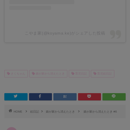
こやま家(@koyama.ke)がシェアした投稿
さくちゃん
娘が家から消えたとき
育児日記
育児絵日記
HOME
絵日記
娘が家から消えたとき
娘が家から消えたとき #6