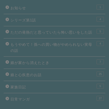
1
お知らせ
4
シリーズ第1話
5
ただの発熱だと思っていたら怖い思いをした話
4
もうやめて！孫への買い物がやめられない実母
の話
7
娘が家から消えたとき
25
娘と心疾患のお話
5
家族日記
27
日常マンガ