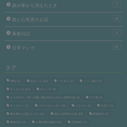
7
娘が家から消えたとき
25
娘と心疾患のお話
5
家族日記
27
日常マンガ
タグ
BBQ
(1)
あおくん
(24)
いたずら
(1)
ごっこ遊び
(1)
さくちゃん
(67)
すくパラ
(4)
もうやめて！孫への買い物がやめられない実母の話
(4)
アナ雪
(2)
ディズニー
(2)
ベビーカレンダー
(2)
メルカリ
(1)
七五三
(1)
娘が家から消えたとき
(12)
娘と心疾患のお話
(25)
家族旅行
(1)
家族日記
(5)
心室中隔欠損症
(25)
忍者修行
(1)